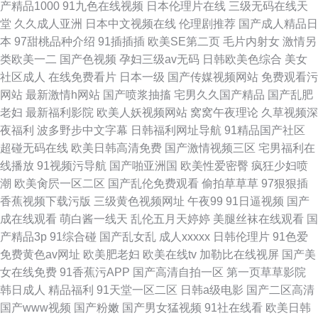
产精品1000
91九色在线视频
日本伦理片在线
三级无码在线天
堂
久久成人亚洲
日本中文视频在线
伦理剧推荐
国产成人精品日
本
97甜桃品种介绍
91插插插
欧美SE第二页
毛片内射女
激情另
类欧美一二
国产色视频
孕妇三级av无码
日韩欧美色综合
美女
社区成人
在线免费看片
日本一级
国产传媒视频网站
免费观看污
网站
最新激情h网站
国产喷浆抽搐
宅男久久国产精品
国产乱肥
老妇
最新福利影院
欧美人妖视频网站
窝窝午夜理论
久草视频深
夜福利
波多野步中文字幕
日韩福利网址导航
91精品国产社区
超碰无码在线
欧美日韩高清免费
国产激情视频三区
宅男福利在
线播放
91视频污导航
国产啪亚洲国
欧美性爱密臀
疯狂少妇喷
潮
欧美肏屄一区二区
国产乱伦免费观看
偷拍草草草
97狠狠插
香蕉视频下载污版
三级黄色视频网址
午夜99
91日逼视频
国产
成在线观看
萌白酱一线天
乱伦五月天婷婷
美腿丝袜在线观看
国
产精品3p
91综合碰
国产乱女乱
成人xxxxx
日韩伦理片
91色爱
免费黄色av网址
欧美肥老妇
欧美在线tv
加勒比在线视屏
国产美
女在线免费
91香蕉污APP
国产高清自拍一区
第一页草草影院
韩日成人
精品福利
91天堂一区二区
日韩a级电影
国产二区高清
国产www视频
国产粉嫩
国产男女猛视频
91社在线看
欧美日韩