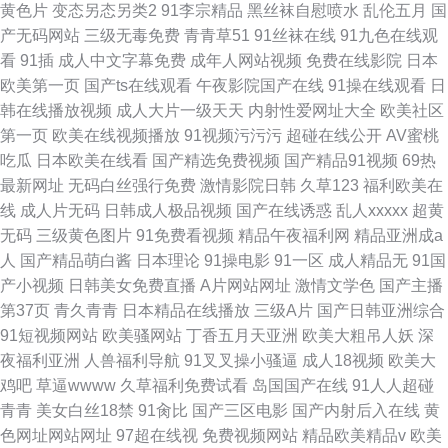
黄色片
变态另态另类2
91李宗精品
黑丝袜自慰喷水
乱伦五月
国
产无码网站
三级无毒免费
青青草51
91丝袜在线
91九色在线观
看
91插
成人中文字幕免费
成年人网站视频
免费在线影院
日本
欧美第一页
国产ts在线观看
午夜影院国产在线
91操在线观看
日
韩在线播放视频
成人大片一级天天
内射性爱网址大全
欧美社区
第一页
欧美在线视频播放
91视频污污污
超碰在线公开
AV蜜桃
吃瓜
日本欧美在线看
国产精选免费视频
国产精品91视频
69热
最新网址
无码白丝强行免费
激情影院日韩
久草123
福利欧美在
线
成人片无码
日韩成人极品视频
国产在线诱惑
乱人xxxxx
超黄
无码
三级黄色图片
91免费看视频
精品午夜福利网
精品亚洲成a
人
国产精品萌白酱
日本理论
91操电影
91一区
成人精品无
91国
产小视频
日韩美女免费直播
A片网站网址
激情文学色
国产主播
第37页
青久青青
日本精品在线播放
三级A片
国产日韩亚洲综合
91短视频网站
欧美骚网站
丁香五月天亚洲
欧美大粗吊人妖
深
夜福利亚洲
人兽福利导航
91叉叉操小骚逼
成人18视频
欧美大
鸡吧
草逼wwww
久草福利免费试看
岛国国产在线
91人人超碰
青青
美女白丝18禁
91肏比
国产三区电影
国产内射后入在线
黄
色网址网站网址
97超在线视
免费视频网站
精品欧美精品v
欧美