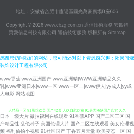
地址：安徽省合肥市廬陽區國光萬豪廣場B座606
Copyright © 2026
www.cbzg.com.cn
通信技術服務
安徽特
質愛信息科技有限公司
通信技術服務
版權所有
Sitemap
感谢您访问我们的网站，您可能还对以下资源感兴趣：阳泉闻烧
装饰设计工程有限公司
www香蕉|www亚洲国产|www亚洲精|WWW亚洲精品久久
乳|www亚洲日本|www一区|www一区二|www伊人|yy成人|yy成
91久久国产人妖系列 日韩A级一级 91美鲍 国产第十二页 欧美123区 午夜成
人电影
网站地图
人精品一区 91黑丝欧美 国产42页 人妖自慰伪娘 91另类稀缺国产真实 久久
日本一级大片
微拍福利在线观看
91香蕉APP
国产二区三区
国
八区九区十区 夜夜骑人人乐 91在线婷婷超碰 狼友福利社区 91va视频 91综
产精品性
乱伦种子
美国伦理大片
国产二区在线观看
美女伦理视
频
福利偷拍小视频
91社区国产
丁香五月天堂
欧美变态一区
国