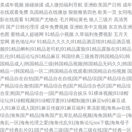
美成年视频
操碰操揉
成人微拍福利导航
亚洲欧美国产日韩
成年
在线观看免费
岛国精品在线播放
狠狠撸第四色
欧美一页
女同电
影在线观看
91网国产尤物在
毛片网站黄色
狼人三级片
高清男
同
国产日韩伦理淫
成年免费视频
亚洲欧美中文视频
东京热亚洲
色图
蜜桃成人超碰网
91精品小视频
久草福利免费视影
五月天
堂网
黄色地址AV
91精品久久久久|91精品酒店情|91精品酒店视
频|91精品蝌蚪|91精品老司机|91精品露脸|91精品露脸在|91精品
乱伦|91精品论坛|91精品麻豆
韩国经典三级推荐|韩国精品91|韩
国精品成人|韩国精品三级|韩国精品视频|韩国精品无码久久|韩国
精品一|韩国精品一区二|韩国精品在线观看|韩国精品自拍视频
国
产精品自在自拍|国产精品自在自线|国产精品综|国产精品综合|国
产精品综合激情|国产精品综合色|国产精品综合色区|国产精品综
合亚洲|国产精品综合一|国产精品综合娱乐
91裸体视频|91绿帽
论坛|91绿帽视频|91绿帽淫妻|91绿帽制服|91麻豆tv|91麻豆成
人|91麻豆成人国|91麻豆传媒|91麻豆福利
果冻影视|海角av在线
综合|海角国产精品|海角国产乱辈乱精品视频|海角国精产品一|海
角乱一区|海角伦理之爱|海角伦乱91|海角论坛ios下载|海角母子
国产经典乱伦91|国产经典三级|国产经典三级在线|国产经典一区