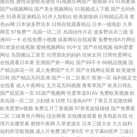
频在线
激情深爱欧美激情
91视频官网国产
狠狠操-91
91我要操
国产ts视频网站
国产美女视频网站
91视频成人下载
国产无码色
色
91香蕉亚洲精品
91伊人加勒比
欧美狠狠插
日韩精品高清
黄
色av网
日本波多野吉衣
日韩在线观看精品
日本一级电影
久草
网页
97免费艹
岛国一区二区
岛国动作片在
波多野吉衣三级
亚
洲AV一卡
在线免费小视频
搞黄网站在线观看
免费色情A片网扯
91资源在线视频
蜜桃视频网站
91中文
国产在线视频
福利爱爱
网址
岛国搬运工首页
伦理朋友的妈妈
丝袜女同
日韩性爱网址
在线观看日本黄
亚洲国产第一网站
国产99不卡
66精品视频
国
产精品探花一区
成人免费国产大片
国产在线网址观看
欧美激情
日韩
国产精品无码亚洲
国产一区二区黄片
喷潮一区
福利姬足交
在线看
成人午夜网址
五月花无码视频
青青草国产
欧美日韩乱
国产屁屁第一页
91国产视频网
性爱草逼91AV
免费欧美视频
欧
美岛国一区二区
少妇喷水18禁
51漫画APP
丁香五月花激情网
欧美爱爱tv视频
免费五月丁香视频
97香蕉超级碰碰
国产免费看
二区
三级黄色片网站
综合网黄
在线播放观看
欧美电影在线
伦
理片在哪里看
蜜桃午夜网
久草资源在
日本三级大全
久久福利
福利所导航视频
成人片免费
国产第9页
中文字幕bt原声
三级日