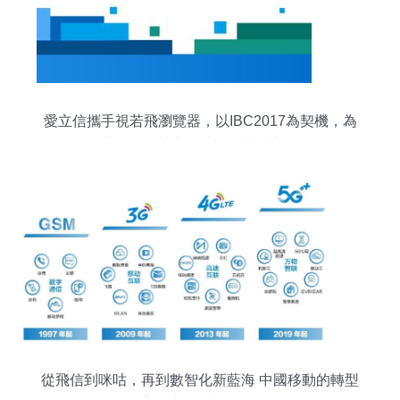
愛立信攜手視若飛瀏覽器，以IBC2017為契機，為
付費電視運營商打造OTT競爭新利器
從飛信到咪咕，再到數智化新藍海 中國移動的轉型