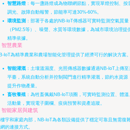
智慧路燈
：每一盞路燈成為物聯網節點，實現單燈控制、按
調光、故障自動報警，節能率可達30%-60%。
環境監測
：部署于各處的NB-IoT傳感器可實時監測空氣質量
（PM2.5等）、噪聲、水質等環境數據，為城市環境治理提
精準依據。
. 智慧農業
B-IoT為精準農業和農場智能化管理提供了經濟可行的解決方案
智能灌溉
：土壤溫濕度、光照傳感器數據通過NB-IoT上傳至
平臺，系統自動分析并控制閥門進行精準灌溉，節約水資源
提升作物產量。
畜牧養殖
：為牲畜佩戴NB-IoT項圈，可實時監測位置、體溫
活動量，實現電子圍欄、疫病預警和資產追蹤。
. 智能家居與建筑
樓宇和家庭內部，NB-IoT為各類設備提供了穩定可靠且無需復
組網的連接方式。