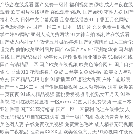
合日韩蜜桃 久久网懂色 91福利姬在线看 超碰艹艹 精品国产乱 青娱乐av 91
产综合在线观看
国产免费一级片
福利视频资源站
成人午夜在线
观看
欧美图片在线观看
在线观看h视频
国产a级0
变性人妖
国产
麻豆黄在线观看 黄网在线观看网站大全 亚洲三级网址 91丝袜美女视频 久久
福利永久
日韩中文字幕观看
足交在线播放91
丁香五月色网站
黄色3级抢网站
国产一区二区
日本一级婬片
久久免费手机视频
97 五月花性视 91日韩欧美 国产精品一区视频欧美 日韩亚色五码 久久品精人
学生妹Av网站
亚洲人成免费网站
91大神自拍
福利片在线观看
国产成人内射无码
激情五月极品婷婷
国产剧情精品
成人三级伦
91青青青青在线观看 精品国产精品国产精品 伊人玖玖热一本道影院 草莓视
理免费
偷怕欧美亚州图片
国产AV国产AV
97亚洲精华液
国内精
自线
国产精品3级片
成年女人视频
狠狠撸亚洲欧美
91操碰在线
频一二三 精品久久区 欧美成人网视频在线 91r热久久999 黑丝诱惑国产 一本
国产高清精品二区
国产欧美在线视频
欧美色综合网
91国产自拍
偷拍
香蕉911
花蝴蝶看片免费
白丝美女免费网站
欧美女人与动
一道久久精 91日美胸 WWW九一com 免费在线观看色色网站 亚洲色图国产
物交
国产精品无码电影
91插插库
97超碰大香蕉
户外自慰影院
国产一区二区二区
国产偷窥盗摄视频
成人动漫网站观看
欧美第
精品 91素人草草影院 激情A片 欧美一本道无码 91岛国大片 91蝌蚪论坛老婆
一页夜夜
91成人精品视频
蜜桃爱爱视频
乱伦熟女五月天
91香
蕉视
福利在线视频直播
一区xxxxx
岛国大片免费视频
一道日本
国产91av你懂的 伊人黄站 91看片免费观看成人版 九一亚瑟视频 日韩成人日
亚洲香蕉
国产91高清精品
国产一区二区福利
伦理在线播放
人
妻无码精品
91自拍在线观看
国产一级片内射
夜夜骑青青草
欧
韩精品 91黄址 麻豆免费毛片 99re草 91在线观看视频 91最新在线观看视频
美色图人妻
在线免费欧美视频
免费黄色毛片
成人精品无码视频
欧美午夜极品
性欧美ⅩⅩⅩⅩ乱
欧美色色六月天
91影视网
午夜伦