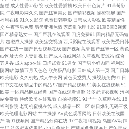
频 www97影院 无码中文字幕av导航 91秦先生在线在线 国产视频99 日韩欧
超碰
成人性爱aa影院
欧美性爱插插
欧美日韩色黄片
91草莓影
院
午夜电影网久久
国产丝袜美女
国产精彩视频
操碰视屏
国产
美性爱网 99久久精品费精 精品久久美女肏 日韩伦理片 在线黑料avav导航 国
福利在线
91久久影院
免费日韩电影
日韩成人影视
欧美精品性
交
午夜宅男免费
另类亚洲色情
家庭乱伦理电影
91草B草B视频
产拍自品精 青青草超碰人妻97 影音先锋AV国产 91探花在线视频 日韩成人色
国产精品熟女一
国产巨乳在线观看
四虎免费91
国内精品无码短
片
超碰成人操操
欧美猛交视频
西瓜影院在线观看
欧美做受日韩
网 91a人成免费入口 99久久国产 国产精品日产欧美久久 亚州av不卡在线播
国产在线一
国产原创视频在线
国产视频高清
国产丝袜一区
黄色
av网址大全
人妻乱视
国产成人在线网站
久草视频资源站
综合
放 91网页在线版 国产精品午夜av 四虎成人av 波多野吉依性 欧美色网 福利
五月香
成人app在线
四虎试看
91男女
国产男小鲜肉同
福利影
院网站
激情五月天色色
欧美极品电影
日韩成人第一页
国产日韩
影院导航 91视频总站 91麻豆蜜桃 福利1000av 在线求艹 AV激情天堂 国产
欧美电影
久久机热
成人午夜网
黄色天堂男人
操视频免费91
日
韩中文在线
精品中的精品
97国产精品视频
91美女在线视频
51
91视频 日本免费97 91极品视觉 成人91蜜臀 丝袜人妻一区二区三区 国产一
欧美
一区精品麻豆经典
国产在线观看资源
波多野洁衣视频
污网
站免费看
特级欧美在线观看
自拍视频91
91艹艹
久草网在线
18
区网站 欧美色图在线视频91 av不卡在线电影网 日本国产欧美在线 91豆花网
福利影院
老司机蜜桃在线
成人精品一区二区
韩日爆乳无码三级
欧美伦理电影网站
艹艹操操
AV黄色观看网站
日韩欧美在线国
页版 豆花网站官网入口 日本韩国欧美国产 在线观看AV福利网 91超碰操逼18
产
新91视频网
国产精品分类在线
97午夜福利视频
岛国AV动作
无码
波多野吉依电影
小h片免费
国产精品色色视屏
国产午夜成