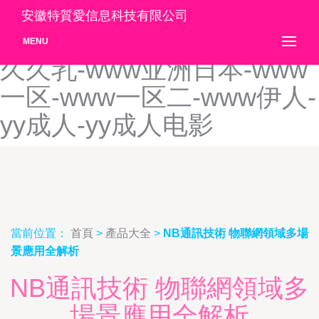
www香蕉-www亚洲国产-
安徽特質愛信息科技有限公司
www亚洲精-WWW亚洲精品
MENU
久久乳-www亚洲日本-www
一区-www一区二-www伊人-
yy成人-yy成人电影
當前位置：
首頁
>
產品大全
>
NB通訊技術 物聯網領域多場
景應用全解析
NB通訊技術 物聯網領域多
場景應用全解析