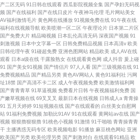
产二区无码
91日韩在线观看
西瓜影院视频全集
国产孕妇无码视
频
国产在线福利
国产在线日皮片
午夜神马伦理
毛片网站美女
AV福利激情毛片
黄色网在线播放
91视频免费在线
91午夜在线
福利在线视频导航
欧美喷潮一区二区
午夜理论片
日本第二片区
国产免费大片
精品呦视频
日本乱伦高清无码
深夜国产视频
91
刺激视频
日本中文字幕一区
日韩免费精品视频
日本高清v
欧美
日韩伦理午夜
91碰超免费
亚洲色图网站
精品欧美
成人AV在线
观看
日本a级在线
干露脸熟女
在线观看黄色网
成人抖音
爰上碰
91
国产美女91视频
国产情侣片
97人人看
国产三级视频在线
91
免费视频精品
国产精品另类
黄色AV网站人
黄色91福利社
污网
址18禁
国产高清不卡二区
成人午夜视频免费
欧美激情福利网
国产青青青草
91草逼视频
免费看片日韩
午夜视频福利免费
国
产嫩草视频在线
69叉叉叉
最新日本在线视频
日韩成人a
青青操
91
五月天婷婷
91短视频在线
国产在线观看的
白丝美女自慰网
站
91福利免费视频
加勒比91AV
91在线观看
黄网站av在线
国产
视频
狠狠擼狠狠擼
91桃色小视频
91激情
91干啪啪
青青操青青
干
主播诱惑无码专区
欧美视频电影
91播放
麻豆桃色网站
亚洲
欧美国产另类
欧美伦理另类
国产刺激对白
在线观看91精品
欧