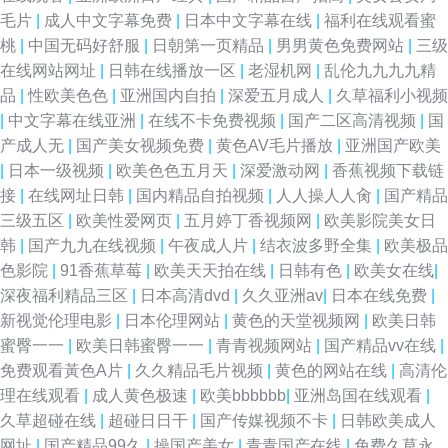
毛片
|
成人中文字幕免费
|
日本中文字幕在线
|
福利在线观看蜜
桃
|
中国无码好舒服
|
日朝第一页精品
|
男男黄色免费网站
|
三级
在线网站网址
|
日韩在线播放一区
|
老湿机网
|
乱伦九九九九精
品
|
性欧美色色
|
亚洲国内自拍
|
深爱五月成人
|
久草福利小视频
|
中文字幕在线亚洲
|
在线不卡免费视频
|
国产二区高清视频
|
国
产成人无
|
国产美女视频免费
|
黄色AV毛片播放
|
亚洲国产欧美
|
日本一级视频
|
欧美色色五月天
|
深爱激动网
|
香蕉视频下载链
接
|
在线网址日韩
|
国内精品自拍视频
|
人人操人人肏
|
国产精品
三级五区
|
欧美性爱网页
|
五月婷丁香视频网
|
欧美影院美女日
韩
|
国产九九在线视频
|
午夜成人片
|
结衣波多野全集
|
欧美极品
色影院
|
91香蕉草莓
|
欧美天天拍在线
|
日韩有色
|
欧美女在线
|
深夜福利精品三区
|
日本高清dvd
|
久久亚洲av
|
日本在线免费
|
新视觉伦理电影
|
日本伦理网站
|
黄色的天堂视频网
|
欧美日韩
蜜臀一一
|
欧美日韩蜜臀一一
|
青青视频网站
|
国产精品vv在线
|
免费观看黃色A片
|
久久精品毛片视频
|
黄色的网站在线
|
高清伦
理在线观看
|
成人黄色极速
|
欧美bbbbbb
|
亚洲岛国在线观看
|
久草超碰在线
|
超碰日日干
|
国产传媒视频不卡
|
日韩欧美成人
网址
|
国产精品99久
|
操国产美女
|
青青国产在线
|
免费久草永