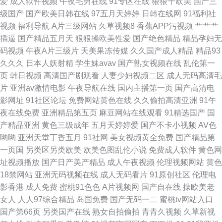
爱
成人软件视频
午夜宅男在线
91专区在线
狠狠干欧美
国产三
无码免费观看 91社区男人的天堂 九七人妻免费视频 亚洲久悠悠 成人亚洲日
级国产
国产欧美日韩在线
97五月天婷婷
日韩在线网
91福利社
视频
福利导航
A片三级网站
久草视频8
香蕉APP污视频
艹艹艹
韩欧美 麻豆网站51 91秘成人秘密入口导航 青青草极品 狼友综合网 蜜桃伊人
插逼
国产精品五月天
狠狠操欧美性爱
国产绝色精品
精品孕妇无
码视频
午夜A片三级片
天美果冻传媒
久久国产成人精品
精品93
久久 97人妻资源总 97在线久久 91福利社试看三分钟 成人国产精品 91高跟
久久久
日本人妖射精
学生妹avav
国产熟女视频在线
乱伦第一
页
韩日视频
高清国产剧观看
人妻少妇视频二区
成人无码高清毛
白丝入口 91啪国产视频 少妇91n 久操久热 avav九九 日韩一区精品 国产精品
片
亚洲av激情电影
午夜导航在线
国内主播第一页
国产高清电
影网址
91社区论坛
免费网站黄色在线
久久偷拍高清亚洲
91午
久久麻豆 亚洲深夜福利导航 91五月天激情性爱 91夜色成人链接 www91牛
夜在线免费
亚洲精品第五页
麻豆网站在线观看
91精选国产
国
产精品亚洲
黄色三级成年
五月天婷婷爱
国产不卡小视频
AV色
cw 欧美性爱日韩精品
哟哟
亚洲天堂丁香五月
91社网
美女视频黄全免费
国产精品第
一页国
另类区另类欧美
欧美色图乱伦小说
免费成人软件
黄色网
址视频播放
国产日产美产精品
成人午夜视频
伦理视频网站
黄色
18禁网站
亚洲无码视频在线
成人无码看片
91原创社区
伦理电
影香港
成人免费
蜜桃91色色
A片视频网
国产自在线
操欧美老
女人
人人97综合精品
岛国免费
国产无码一二
蜜桃tv网站入口
国产第66页
另类国产在线
熟女自拍偷拍
青青久视频
久草新视