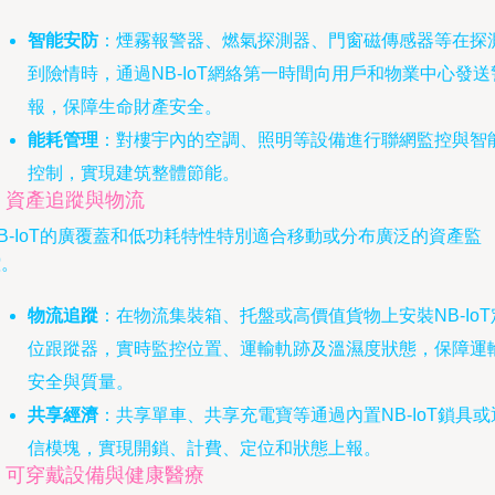
智能安防
：煙霧報警器、燃氣探測器、門窗磁傳感器等在探
到險情時，通過NB-IoT網絡第一時間向用戶和物業中心發送
報，保障生命財產安全。
能耗管理
：對樓宇內的空調、照明等設備進行聯網監控與智
控制，實現建筑整體節能。
. 資產追蹤與物流
B-IoT的廣覆蓋和低功耗特性特別適合移動或分布廣泛的資產監
控。
物流追蹤
：在物流集裝箱、托盤或高價值貨物上安裝NB-IoT
位跟蹤器，實時監控位置、運輸軌跡及溫濕度狀態，保障運
安全與質量。
共享經濟
：共享單車、共享充電寶等通過內置NB-IoT鎖具或
信模塊，實現開鎖、計費、定位和狀態上報。
5. 可穿戴設備與健康醫療