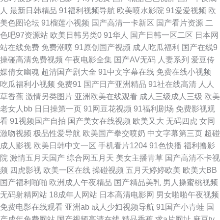
蜜桃视频在线播放 91清清视频 九一视频免费入口 亚洲黄色网络 92国产福利
人
最新日韩精品
91福利视频导航
欧美喷水影院
91爱爱视频
欧
美色图论坛
91榴莲小视频
国产高清一卡新区
国产看片资源
二
视频 男女内射网站 伊人精品大香蕉 婷婷五月四房色在线 中日韩综合色图区
色吧97资源站
欧美日韩另类0
91华人
国产日韩一区二区
日本网
站在线免费
免费潮喷
91原创国产视频
成人吃瓜福利
国产在线9
欧美视频1区 福利姬99 九一福利 91九色女神蝌蚪在线 高清av无码福利 Av色
操碰高清免费视频
午夜电影全集
国产AV无码
人妻系列
爱豆传
媒倩女幽魂
超清国产剧大全
91中文字幕在线
免费在线小视频
片網 91制作免费天麻传媒 91网在线观看草草视频 无码微视频 污导航在线观
吃瓜福利小视频
免费91
国产日产亚洲精品
91社在线高清
人人
草香蕉
激情另类图片
亚洲欧美在线观看
成人三级成人三级
欧美
看 超碰欧美成人91 亚洲BBw内射 AV天堂五月天你懂的 大香蕉97伊人 五月
老女人bb
日日操第一页
91网豆花视频
91福利剧场
免费影视观
看
91视频国产自拍
国产美女在线视频
欧美又大
无码四虎
女同
天色色 亚洲欧美成人AAA 狠狠撸狠狠操 影音先锋干屁 黑丝美女被后入 国内
激吻视频
极品性爱导航
欧美国产拳交喷奶
中文字幕第三页
超碰
成人影视
欧美日韩中文一区
手机看片1204
91色快播
福利撸影
99视频 人妻在线官网 91性生活小视频 国产精品熟女一区 日韩东京热99 91
院
激情五月天国产
综合网五月天
美女主播青草
国产高清不卡视
频
四虎影视
欧美一区在线
操碰视频
五月天婷婷欧美
欧美大BB
玉足 四虎影视的毛片 97干在线观看 91诱惑福利视频 久久性爱影院 91婷婷
国产福利啪啪
欧洲成人午夜精品
国产精品美乳
男人操蜜桃视频
无码射精网站
18成年人网站
日本高清电影网
男女啪啪午夜视频
和 国产精品久久色 四虎av成人在线观看 97精品视频 波多野吉依久久 91色
免费电影在线观看
亚洲ab
成人少妇视频导航
91国产小青蛙
国
产成年免费网站
国产视频高清在线
精品香蕉
求a片网址
麻豆tv