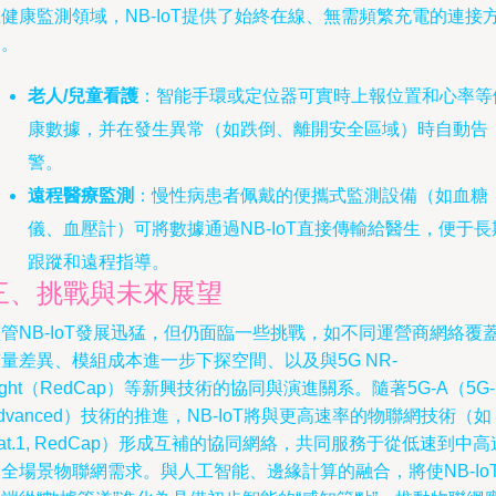
健康監測領域，NB-IoT提供了始終在線、無需頻繁充電的連接
案。
老人/兒童看護
：智能手環或定位器可實時上報位置和心率等
康數據，并在發生異常（如跌倒、離開安全區域）時自動告
警。
遠程醫療監測
：慢性病患者佩戴的便攜式監測設備（如血糖
儀、血壓計）可將數據通過NB-IoT直接傳輸給醫生，便于長
跟蹤和遠程指導。
三、挑戰與未來展望
管NB-IoT發展迅猛，但仍面臨一些挑戰，如不同運營商網絡覆
量差異、模組成本進一步下探空間、以及與5G NR-
ight（RedCap）等新興技術的協同與演進關系。隨著5G-A（5G-
dvanced）技術的推進，NB-IoT將與更高速率的物聯網技術（如
at.1, RedCap）形成互補的協同網絡，共同服務于從低速到中高
全場景物聯網需求。與人工智能、邊緣計算的融合，將使NB-Io