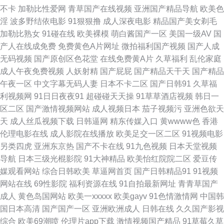
在线 欧美专区综合 日韩中短外部专区 91精品在线观看国产 天天终合网天天
不卡
加勒比性爱网
青草国产在线视频
亚洲国产精品导航
欧美色
淫
波多野结依电影
91狠狠撸
成人深夜电影
精品国产美女剃毛
国产在啪在线观看 午夜社区精品视频 91蜜桃破解版 精品老司机999 婷婷在
加勒比熟女
91碰在线
欧美裸模
萌白酱国产一区
美国一级AV
国
产人在线成免费
免费黄色A片网址
微拍福利国产视频
国产人成
线亚洲国产视频 av狠狠干 精品欧美内射 色色伦图 中文字幕va影音先锋 91视
无码视频
国产原创区色花堂
在线免费黄A片
久草福利
乱伦家庭
成人午夜免费视频
人妖射精
国产屁屁
国产精品天干天
国产精品
频在线播 久久亚洲熟妇中文字幕 先锋av东京热 91日本丝袜 国产精品成 性感
午夜一区
中文字幕无码人妻
日本不卡二区
国产日韩91
久草福
利视频网
91日日夜夜91
超碰碰天天操
91草草酒店视频
韩日一
美女日本午夜视频 91撸播 成人性爱网在线 内射在线91 91三级片免费男同
区二区
国产激情视频网站
成人视频日本
茄子视频污
亚洲色欲天
天
成人丝瓜视频下载
日韩逼网
精东传媒入口
黄wwww色
香港
国产福利写真 青青草福利资源导航 新91视频福利 超碰在91日日日 九色入口
伦理电影在线
成人影院在线播放
欧美足交一区二区
91视频电影
另类四虎
亚洲东京热
国产不卡在线
91九色视频
日本天堂视频
日韩成人一区 伊人大香蕉婷婷 91破解版免费官网入口 狼人人av在线 影音先
导航
日本三级光棍影院
91大神精品
欧美怡红院院二区
爱豆传
媒观看网站
综合日韩欧美
草逼网首页
国产日韩精品91
91视频
锋午夜电影 精品久久夂 午夜理伦三级做爰电影 91尤物大神 国内黄色片 欧美
网站在线
69性影院
福利资源在线
91自拍最新网址
青青草国产
成人
黄色岛国网站
欧美一xxxxx
欧美gayv
91色情激情网
中国韩
性猛交久久 91爱看福利网 国产区第二页 视频四区在线免费观看 91av福利视
国日本高清
国产国产一区
亚洲欧洲成人
日韩在线
久久国产影视
综合
欧美69潮喷
伦理片app下载
激情视频国产精品
91草莓久草