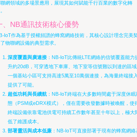
物聯網領域的多場景應用，展現其如何賦能千行百業的數字化轉
型。
一、NB通訊技術核心優勢
B-IoT作為基于授權頻譜的蜂窩網絡技術，其核心設計理念完美
合了物聯網設備的典型需求。
深度覆蓋與廣連接
：NB-IoT比傳統LTE網絡的信號覆蓋能力
升約20dB，可穿透地下車庫、地下室等信號難以到達的區域
一個基站小區可支持高達5萬至10萬個連接，為海量終端接
提供了可能。
超低功耗與長續航
：NB-IoT終端在大多數時間處于深度休眠
態（PSM或eDRX模式），僅在需要收發數據時被喚醒，使
終端設備依靠電池供電可持續工作數年甚至十年以上，極大
低了維護成本。
部署靈活與成本低廉
：NB-IoT可直接部署于現有的蜂窩網絡