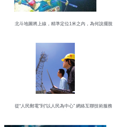
北斗地圖將上線，精準定位1米之內，為何說擺脫
GPS仍為時尚早？
從“人民郵電”到“以人民為中心” 網絡互聯技術服務
的傳承與飛躍