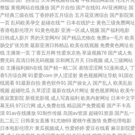
洲精品
国产热综合
久草网视频在线看
午夜精品网影院
伦理片完
品久久成人 久热粉嫩在线精品 91传媒国产在线观看 91福利诱惑 人人操国产
整版
黄视网站在线播放
国产片自拍
国产在线91
AV亚洲网址
国
产经典三级在线
丁香婷婷五月综合
五月花亚洲综合
国产影院第
精品 www99色色 91视频在线观看网页 黑料吃瓜福利姬AV 国产精品人人操
一页
乱码欧美孕交
超碰在线艹
日本在线护士
黄色三级免费网址
香港电影伦理片
91黄色电影
亚洲一区成人视频
国产福利电影
1024视频在线一区 九1看片 成人不卡视频免费观看 日韩欧美色图 91探花系
日韩成人影片
男的天堂网AV
国产精品尤物在
免费a一毛片
欧美
肠交扩张另类
最新亚洲日韩精品
欧美在线视频
免费黄色网址在
列在线观看 日韩无码 婷婷一区二区三区 国产福利91视频 91精品国产白浆 欧
线
主播第一页
丁香五月网
性爱东京热
草逼视频78
国产成人免
费无码
高清日韩无码视频
宗和网五月天
日b视频
成人三级网站
日韩成人在线视频 九1看片 人人肏视频 色色应用 久草视频网 三级网站在线
在
主播福利姬h在线
国产精一精二区
基情涩涩网
51漫画成人
丁
香5月综合网
91爱爱com
伊人涩涩射
黄色视频网址导航
91国在
九九热视频欧美精品 四虎东方影院 国产91视频网站大全 亚洲日韩蜜桃 久久
线观看
91最新自拍
黄色软件91
国产操女人
国产乱人
欧美乱欲
视频
超碰吃瓜
久草涩涩
最新在线A片网址
黄色视屏网站
欧美午
大黄视频网站 91看片看婬黄大片 国自产成人影视VU 日韩精品无码久久 国产
夜寂寞影院
新视觉影视
成人写真福利
欧美内射网址
日本中文字
幕无码
97日穴网
成人免费在线
精品国产免费观看
国产不卡高
小精品网站 TS赵恩静射精 久久五月91 91国产视频大全 久草欧美人妻精品
清
91av在线播放
91制作传媒
岛国av资源
超碰91资源
国产乱一
乱二乱三
日韩美女直播
91尤物69
蜜桃午夜激情
免费伦理电影
少妇影院一区 肏屄视频在哪观看 天美mv天美 五月天av 精品国产福利 尤物
日本电影伦理片
黄瓜视频成人
性爱婷婷
爱豆在线看
麻豆影院爱