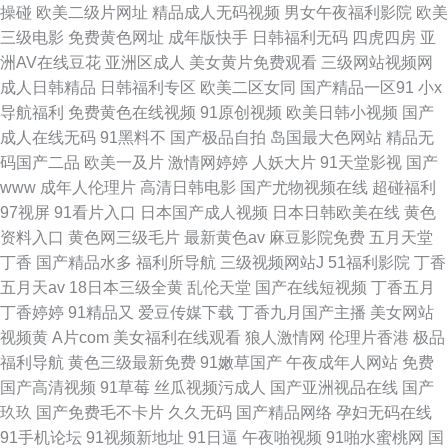
操碰
欧美二级片网址
精品成人无码视频
男女午夜福利影院
欧美
三级电影
免费黄色网址
成年版快手
日韩福利无码
四虎四房
亚
洲AV在线豆花
亚洲区成人
美女黄片免费观看
三级网站视频网
成人日韩精品
日韩福利专区
欧美二区女同
国产精品一区91
小x
导航福利
免费黄色在线视频
91原创视频
欧美日韩小视频
国产
成人在线无码
91黑料不
国产极品自拍
岛国最大色网站
精品无
码国产二品
欧美一及片
激情网婷婷
人妖大片
91天堂影视
国产
www
成年人伦理片
高清日韩电影
国产尤物视频在线
超碰福利
97视屏
91看片入口
日本国产成人视频
日本日韩欧美在线
黄色
资料入口
黄色网三级毛片
最新黄色av
麻豆影院免费
五月天堂
丁香
国产精品水多
福利所导航
三级视频网站J
51福利影院
丁香
五月天av
18日本三级全黄
乱伦天堂
国产在线短视频
丁香五月
丁香婷婷
91精品又
爱豆传媒下载
丁香九月国产主播
美女网站
视频黄
A片com
美女福利在线观看
狼人激情网
伦理片香港
极品
福利导航
黄色三级最新免费
91嫩草国产
午夜成年人网站
免费
国产高清视频
91草莓
丝瓜视频污成人
国产亚洲视品在线
国产
玖玖
国产免费毛不卡片
久久无码
国产精品网络
孕妇无码在线
91手机论坛
91视频新地址
91日逼
午夜啪视频
91啪水蜜桃网
国