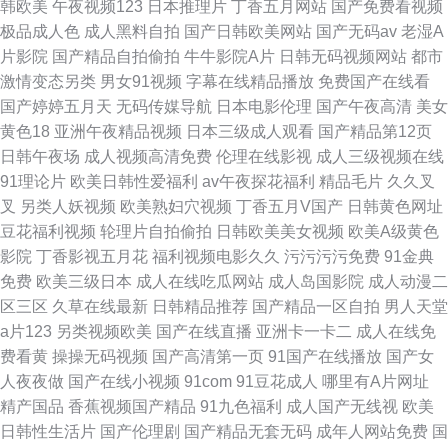
韩欧美
午夜视频123
日本推理片
丁香五月网站
国产免费看视频
极品成人色
成人黑料自拍
国产日韩欧美网站
国产无码av
老湿A
片影院
国产精品自拍偷拍
牛牛影院A片
日韩无码视频网站
都市
激情变态另类
男女91视频
字幕在线精品播放
免费国产在线看
国产婷婷五月天
无码传媒导航
日本电影伦理
国产午夜高清
美女
黄色18
亚洲午夜精品视频
日本三级成人观看
国产精品第12页
日韩午夜场
成人视频高清免费
伦理在线影视
成人三级视频在线
91理论片
欧美日韩性爱福利
av午夜探花福利
精品毛片
久久叉
叉
另类人妖视频
欧美熟妇穴视频
丁香五月V国产
日韩黄色网址
豆花福利视频
轮理片自拍偷拍
日韩欧美美女视频
欧美A级黄色
影院
丁香影视五月花
福利视频电影久久
污污污污免费
91金典
免费
欧美三级日本
成人在线吃瓜网站
成人岛国影院
成人动漫二
区三区
久草在线最新
日韩精品推荐
国产精品一区自拍
男人天堂
a片123
另类视频欧美
国产在线直播
亚洲卡一卡二
成人在线免
费看黄
操操无码视频
国产高清第一页
91国产在线播放
国产女
人夜夜做
国产在线小视频
91com
91豆花成人
哪里有A片网址
精产国品
香蕉视频国产精品
91九色福利
成人国产无线视
欧美
日韩性生活片
国产伦理剧
国产精品无套无码
成年人网站免费
国