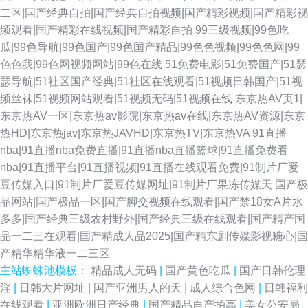
二区|国产经典自拍|国产经典自拍视频|国产精彩视频|国产精彩视
频观看|国产精彩在线视频|国产精彩自拍
99三级视频|99色吃
瓜|99色导航|99色国产|99色国产精品|99色色视频|99色色网|99
色色我|99色网视频网站|99色在线
51免费电影|51免费国产|51瑟
瑟导航|51社区国产经典|51社区在线观看|51视频日韩国产|51视
频丝袜|51视频网站观看|51视频无码|51视频在线
东京热AV页1|
东京热AV一区|东京热av影院|东京热av在线|东京热AV资源|东京
热HD|东京热jav|东京热JAVHD|东京热TV|东京热VA
91直播
nba|91直播nba免费直播|91直播nba直播篮球|91直播免费看
nba|91直播平台|91直播视频|91直播在线观看免费|91制片厂爱
豆传媒入口|91制片厂爱豆传媒网址|91制片厂果冻传媒天
国产极
品网站|国产极品一区|国产脚交视频在线观看|国产禁18女A片水
多多|国产经典三级农村野外|国产经典三级在线观看|国产精产国
品一二三在观看|国产精成人品2025|国产精东剧传媒影视糖心|国
产精华精华液一二三区
主站蜘蛛池模板：
精品成人无码
|
国产黄色吃瓜
|
国产日韩伦理
淫
|
日韩大片网址
|
国产亚洲男人的天
|
成人综合色网
|
日韩福利
在线观看
|
亚洲欧洲日产经典
|
国产精品自产拍高
|
美女公安局