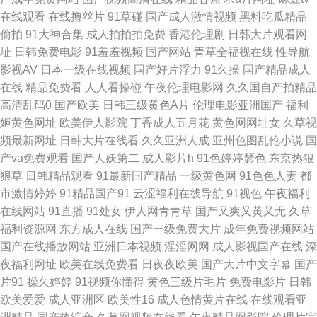
禁 天美福利导航 国产极品伪娘在线 91黑丝在线视频 久热精品在线 超碰福利
在线观看
在线撸丝片
91草碰
国产成人激情视频
黑料吃瓜精品
偷拍
91大神合集
成人拍拍拍免费
香港伦理剧
日韩大片观看网
社 黄色吊嗨78区内射 五月花电影av 老湿机试看福利社试看 www欧日美韩
址
日韩免费电影
91羞羞视频
国产网站
青草全福视在线
性导航
影视AV
日本一级在线视频
国产好片浮力
91久操
国产精品成人
日韩免费成人网 国产精品超碰在线 尤物无码免费观看 www日日日 人妻熟女
在线
精品免费看
人人看操碰
午夜伦理电影网
久久国自产拍精品
高清乱码0
国产欧美
日韩三级黄色A片
伦理电影亚洲国产
福利
视频一区二区 亚洲AV电影影音先锋 黄色网址Wcom 草莓传媒在线视频 五月
姬黄色网址
欧美伊人影院
丁香成人五月花
黄色网网址女
久草视
频最新网址
日韩大片在线看
久久亚洲人成
亚州色图乱伦小说
国
丁香插逼AV 黑丝av网站 香蕉伊人91 国产黑丝91 久久国产精品首页 欧美
产va免费观看
国产人妖第二
成人影片h
91色婷婷瑟色
东京热狠
狠草
日韩精品观看
91最新国产精品
一级黄色网
91色色人妻
都
BDSM视频 九九精品 蜜臀福利91av网 欧美瘙逼 91TV黄 激情开心 91视频
市激情婷婷
91精品国产91
云涩福利在线导航
91视色
午夜福利
在线网站
91直播
91处女
伊人网青青草
国产又爽又黄又无
久草
114AV www欧美成人cn 一区二区不卡 久草在线网 91操碰内射 豆花91熟女
福利资源网
东方成人在线
国产一级免费大片
成年免费视频网站
国产在线播放网站
亚洲日本视频
淫淫网网
成人影视国产在线
深
色五月视 国产资源av 97资源在线人人 亚洲先锋av 色久悠悠亚洲 狼友91天
夜福利网址
欧美在线免费看
日夜夜欧美
国产大片中文字幕
国产
片91
操久婷婷
91视频你懂得
黄色三级片毛片
免费电影片
日韩
堂 91深夜熟妇视频 久久国产精品首页 亚洲色偷自 久久福利一二区 99国产精
欧美爱爱
成人亚洲区
欧美性16
成人色情黄片在线
在线观看亚