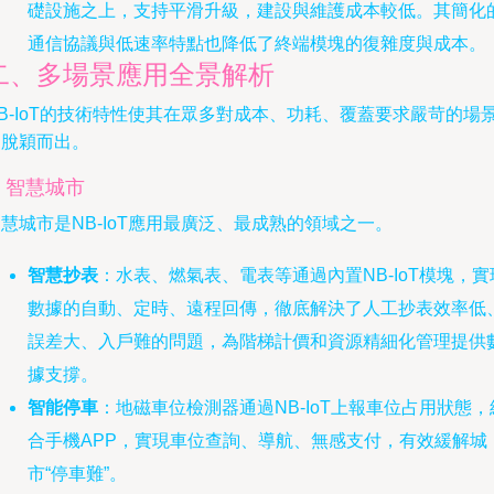
礎設施之上，支持平滑升級，建設與維護成本較低。其簡化
通信協議與低速率特點也降低了終端模塊的復雜度與成本。
二、多場景應用全景解析
B-IoT的技術特性使其在眾多對成本、功耗、覆蓋要求嚴苛的場
中脫穎而出。
. 智慧城市
慧城市是NB-IoT應用最廣泛、最成熟的領域之一。
智慧抄表
：水表、燃氣表、電表等通過內置NB-IoT模塊，實
數據的自動、定時、遠程回傳，徹底解決了人工抄表效率低
誤差大、入戶難的問題，為階梯計價和資源精細化管理提供
據支撐。
智能停車
：地磁車位檢測器通過NB-IoT上報車位占用狀態，
合手機APP，實現車位查詢、導航、無感支付，有效緩解城
市“停車難”。